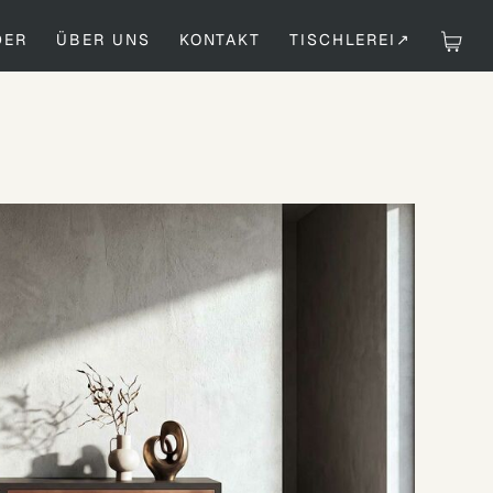
DER
ÜBER UNS
KONTAKT
TISCHLEREI↗