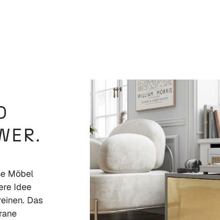
D
WER.
se Möbel
ere Idee
einen. Das
grane