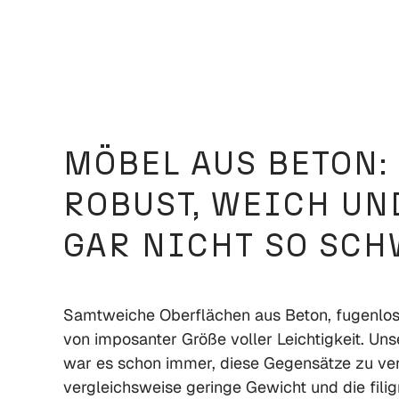
MÖBEL AUS BETON:
ROBUST, WEICH UN
GAR NICHT SO SCH
Samtweiche Oberflächen aus Beton, fugenlo
von imposanter Größe voller Leichtigkeit. Uns
war es schon immer, diese Gegensätze zu ver
vergleichsweise geringe Gewicht und die fili