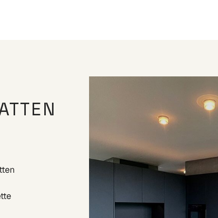
ATTEN
tten
tte