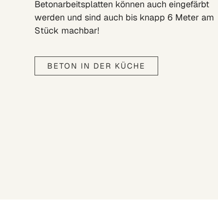
Betonarbeitsplatten können auch eingefärbt
werden und sind auch bis knapp 6 Meter am
Stück machbar!
BETON IN DER KÜCHE