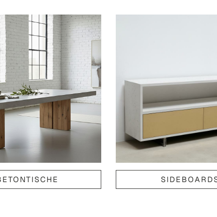
BETONTISCHE
SIDEBOARD