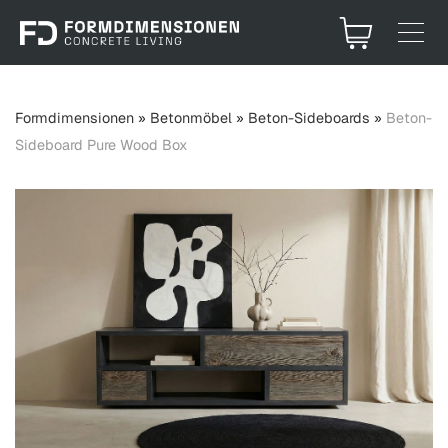
Formdimensionen
»
Betonmöbel
»
Beton-Sideboards
»
Beton-
Sideboard Pure Wood Box