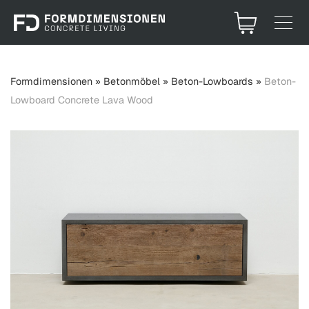
Formdimensionen
»
Betonmöbel
»
Beton-Lowboards
»
Beton-
Lowboard Concrete Lava Wood